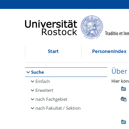
Browsen
direkt zum Inhalt
Start
Personenindex
Über
Suche
Hier kön
Einfach
Erweitert
nach Fachgebiet
nach Fakultät / Sektion