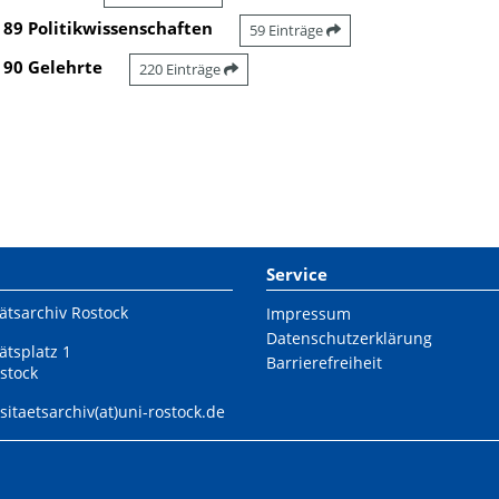
89 Politikwissenschaften
59 Einträge
90 Gelehrte
220 Einträge
Service
ätsarchiv Rostock
Impressum
Datenschutzerklärung
ätsplatz 1
Barrierefreiheit
stock
sitaetsarchiv(at)uni-rostock.de