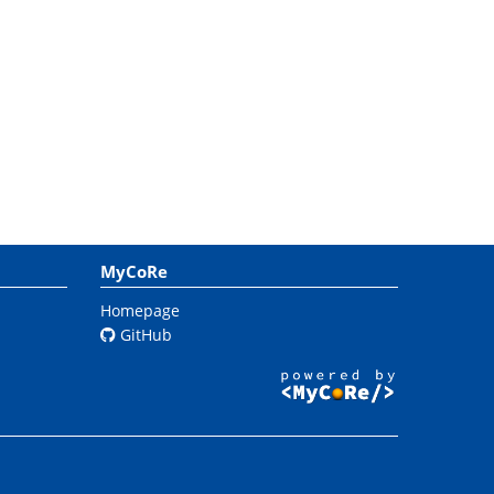
MyCoRe
Homepage
GitHub