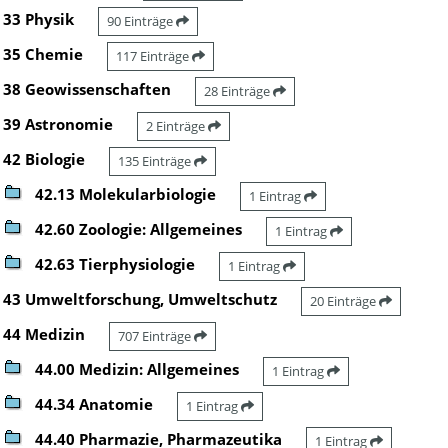
33 Physik
90 Einträge
35 Chemie
117 Einträge
38 Geowissenschaften
28 Einträge
39 Astronomie
2 Einträge
42 Biologie
135 Einträge
42.13 Molekularbiologie
1 Eintrag
42.60 Zoologie: Allgemeines
1 Eintrag
42.63 Tierphysiologie
1 Eintrag
43 Umweltforschung, Umweltschutz
20 Einträge
44 Medizin
707 Einträge
44.00 Medizin: Allgemeines
1 Eintrag
44.34 Anatomie
1 Eintrag
44.40 Pharmazie, Pharmazeutika
1 Eintrag