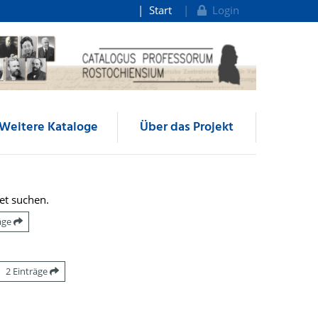
Start
Login
Weitere Kataloge
Über das Projekt
et suchen.
räge
2 Einträge