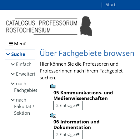
Browsen
Start
Login
direkt zum Inhalt
Menü
Über Fachgebiete browsen
Suche
Hier können Sie die Professoren und
Einfach
Professorinnen nach Ihrem Fachgebiet
Erweitert
suchen.
nach
Fachgebiet
05 Kommunikations- und
Medienwissenschaften
nach
2 Einträge
Fakultät /
Sektion
06 Information und
Dokumentation
2 Einträge