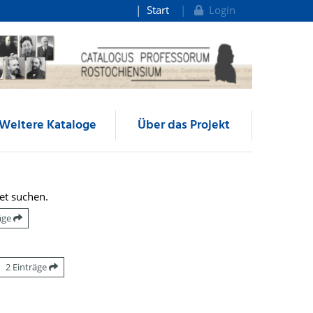
Start
Login
Weitere Kataloge
Über das Projekt
et suchen.
räge
2 Einträge