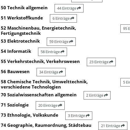
50 Technik allgemein
44 Einträge
51 Werkstoffkunde
6 Einträge
52 Maschinenbau, Energietechnik,
95 
Fertigungstechnik
53 Elektrotechnik
59 Einträge
54 Informatik
58 Einträge
55 Verkehrstechnik, Verkehrswesen
23 Einträge
56 Bauwesen
34 Einträge
58 Chemische Technik, Umwelttechnik,
5 E
verschiedene Technologien
70 Sozialwissenschaften allgemein
2 Einträge
71 Soziologie
20 Einträge
73 Ethnologie, Volkskunde
3 Einträge
74 Geographie, Raumordnung, Städtebau
21 Einträge