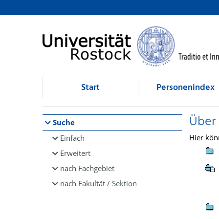
Browsen
direkt zum Inhalt
Start
Personenindex
Über
Suche
Hier kön
Einfach
Erweitert
nach Fachgebiet
nach Fakultät / Sektion