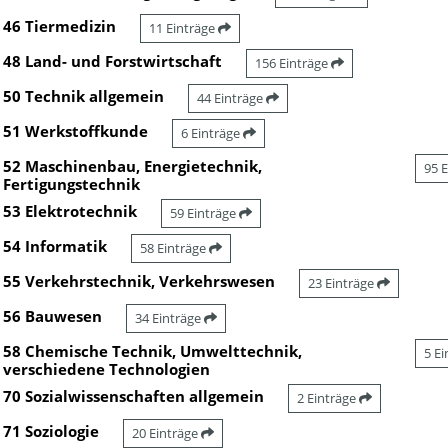
46 Tiermedizin
11 Einträge
48 Land- und Forstwirtschaft
156 Einträge
50 Technik allgemein
44 Einträge
51 Werkstoffkunde
6 Einträge
52 Maschinenbau, Energietechnik,
95 
Fertigungstechnik
53 Elektrotechnik
59 Einträge
54 Informatik
58 Einträge
55 Verkehrstechnik, Verkehrswesen
23 Einträge
56 Bauwesen
34 Einträge
58 Chemische Technik, Umwelttechnik,
5 E
verschiedene Technologien
70 Sozialwissenschaften allgemein
2 Einträge
71 Soziologie
20 Einträge