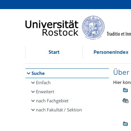
Browsen
direkt zum Inhalt
Start
Personenindex
Über
Suche
Hier kön
Einfach
Erweitert
nach Fachgebiet
nach Fakultät / Sektion