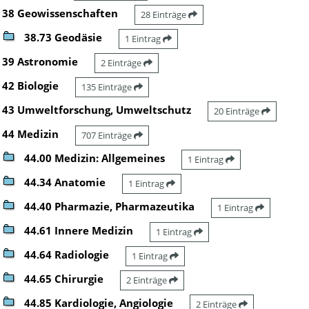
38 Geowissenschaften
28 Einträge
38.73 Geodäsie
1 Eintrag
39 Astronomie
2 Einträge
42 Biologie
135 Einträge
43 Umweltforschung, Umweltschutz
20 Einträge
44 Medizin
707 Einträge
44.00 Medizin: Allgemeines
1 Eintrag
44.34 Anatomie
1 Eintrag
44.40 Pharmazie, Pharmazeutika
1 Eintrag
44.61 Innere Medizin
1 Eintrag
44.64 Radiologie
1 Eintrag
44.65 Chirurgie
2 Einträge
44.85 Kardiologie, Angiologie
2 Einträge