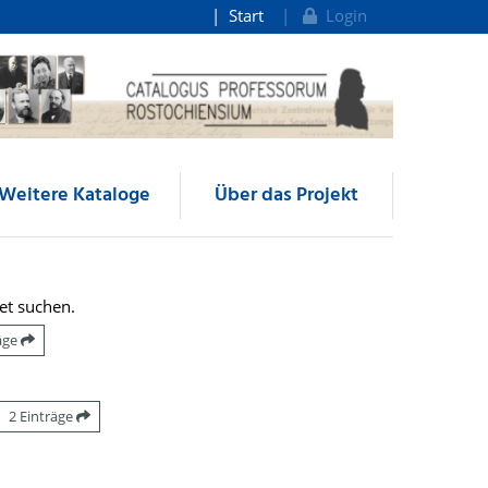
Start
Login
Weitere Kataloge
Über das Projekt
et suchen.
räge
2 Einträge