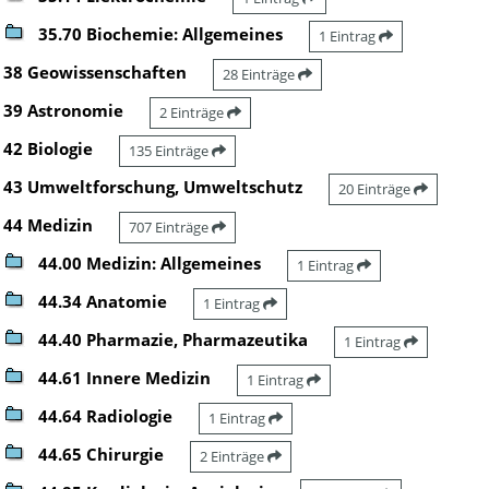
35.70 Biochemie: Allgemeines
1 Eintrag
38 Geowissenschaften
28 Einträge
39 Astronomie
2 Einträge
42 Biologie
135 Einträge
43 Umweltforschung, Umweltschutz
20 Einträge
44 Medizin
707 Einträge
44.00 Medizin: Allgemeines
1 Eintrag
44.34 Anatomie
1 Eintrag
44.40 Pharmazie, Pharmazeutika
1 Eintrag
44.61 Innere Medizin
1 Eintrag
44.64 Radiologie
1 Eintrag
44.65 Chirurgie
2 Einträge