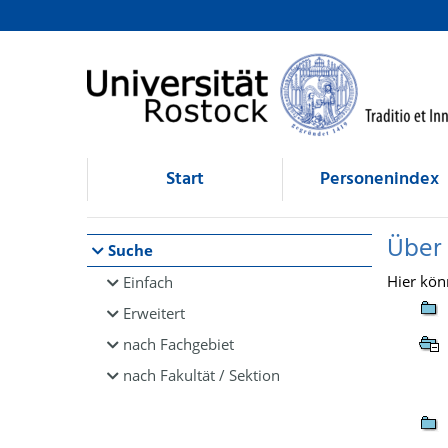
Browsen
direkt zum Inhalt
Start
Personenindex
Über
Suche
Hier kön
Einfach
Erweitert
nach Fachgebiet
nach Fakultät / Sektion