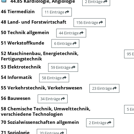
44.85 Kardiologie, Angiologie
2 Einträge
46 Tiermedizin
11 Einträge
48 Land- und Forstwirtschaft
156 Einträge
50 Technik allgemein
44 Einträge
51 Werkstoffkunde
6 Einträge
52 Maschinenbau, Energietechnik,
95 
Fertigungstechnik
53 Elektrotechnik
59 Einträge
54 Informatik
58 Einträge
55 Verkehrstechnik, Verkehrswesen
23 Einträge
56 Bauwesen
34 Einträge
58 Chemische Technik, Umwelttechnik,
5 E
verschiedene Technologien
70 Sozialwissenschaften allgemein
2 Einträge
71 Soziologie
20 Einträge