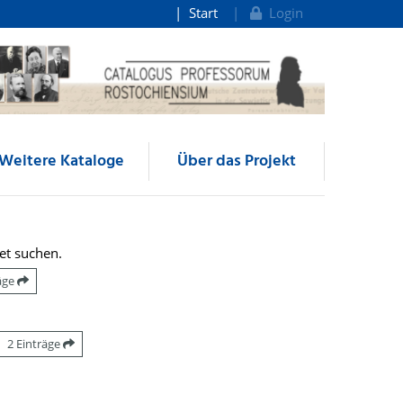
Start
Login
Weitere Kataloge
Über das Projekt
et suchen.
räge
2 Einträge