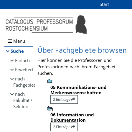
Browsen
Start
Login
direkt zum Inhalt
Menü
Über Fachgebiete browsen
Suche
Hier können Sie die Professoren und
Einfach
Professorinnen nach Ihrem Fachgebiet
Erweitert
suchen.
nach
Fachgebiet
05 Kommunikations- und
Medienwissenschaften
nach
2 Einträge
Fakultät /
Sektion
06 Information und
Dokumentation
2 Einträge