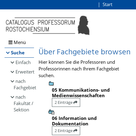
Browsen
Start
Login
direkt zum Inhalt
Menü
Über Fachgebiete browsen
Suche
Hier können Sie die Professoren und
Einfach
Professorinnen nach Ihrem Fachgebiet
Erweitert
suchen.
nach
Fachgebiet
05 Kommunikations- und
Medienwissenschaften
nach
2 Einträge
Fakultät /
Sektion
06 Information und
Dokumentation
2 Einträge