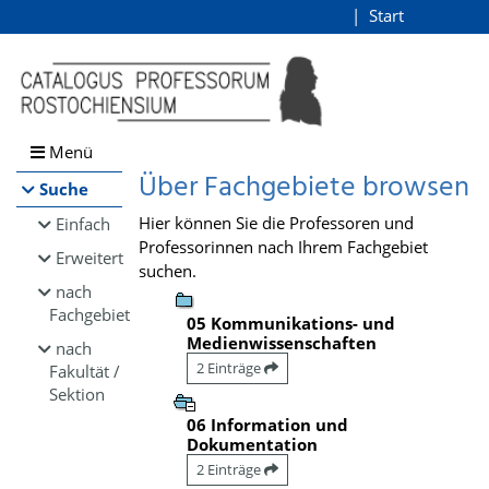
Browsen
Start
Login
direkt zum Inhalt
Menü
Über Fachgebiete browsen
Suche
Hier können Sie die Professoren und
Einfach
Professorinnen nach Ihrem Fachgebiet
Erweitert
suchen.
nach
Fachgebiet
05 Kommunikations- und
Medienwissenschaften
nach
2 Einträge
Fakultät /
Sektion
06 Information und
Dokumentation
2 Einträge