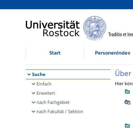
Browsen
direkt zum Inhalt
Start
Personenindex
Über
Suche
Hier kön
Einfach
Erweitert
nach Fachgebiet
nach Fakultät / Sektion