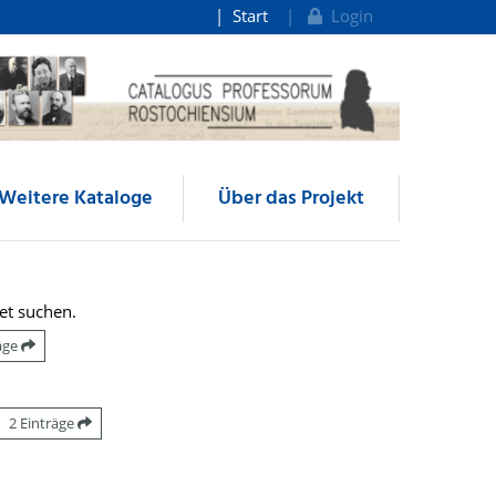
Start
Login
Weitere Kataloge
Über das Projekt
et suchen.
räge
2 Einträge