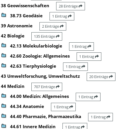
38 Geowissenschaften
28 Einträge
38.73 Geodäsie
1 Eintrag
39 Astronomie
2 Einträge
42 Biologie
135 Einträge
42.13 Molekularbiologie
1 Eintrag
42.60 Zoologie: Allgemeines
1 Eintrag
42.63 Tierphysiologie
1 Eintrag
43 Umweltforschung, Umweltschutz
20 Einträge
44 Medizin
707 Einträge
44.00 Medizin: Allgemeines
1 Eintrag
44.34 Anatomie
1 Eintrag
44.40 Pharmazie, Pharmazeutika
1 Eintrag
44.61 Innere Medizin
1 Eintrag