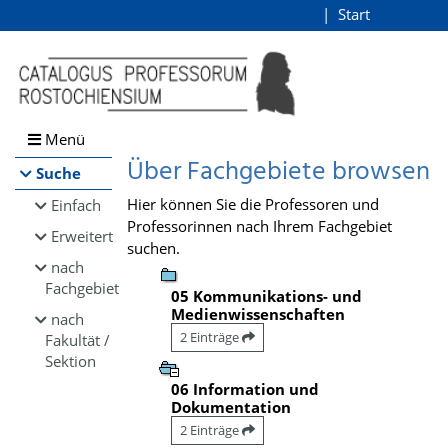
Browsen
Start
Login
direkt zum Inhalt
Menü
Über Fachgebiete browsen
Suche
Hier können Sie die Professoren und
Einfach
Professorinnen nach Ihrem Fachgebiet
Erweitert
suchen.
nach
Fachgebiet
05 Kommunikations- und
Medienwissenschaften
nach
2 Einträge
Fakultät /
Sektion
06 Information und
Dokumentation
2 Einträge