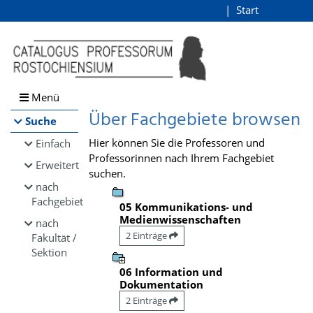
Browsen
Start
Login
direkt zum Inhalt
Menü
Über Fachgebiete browsen
Suche
Hier können Sie die Professoren und
Einfach
Professorinnen nach Ihrem Fachgebiet
Erweitert
suchen.
nach
Fachgebiet
05 Kommunikations- und
Medienwissenschaften
nach
2 Einträge
Fakultät /
Sektion
06 Information und
Dokumentation
2 Einträge