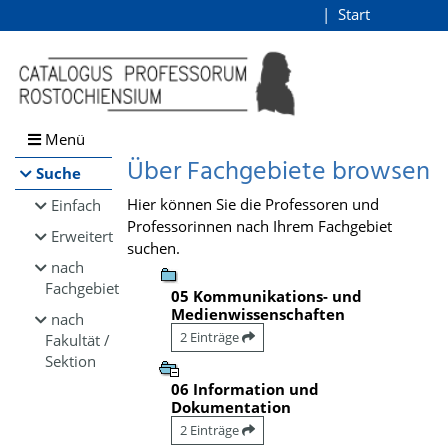
Browsen
Start
Login
direkt zum Inhalt
Menü
Über Fachgebiete browsen
Suche
Hier können Sie die Professoren und
Einfach
Professorinnen nach Ihrem Fachgebiet
Erweitert
suchen.
nach
Fachgebiet
05 Kommunikations- und
Medienwissenschaften
nach
2 Einträge
Fakultät /
Sektion
06 Information und
Dokumentation
2 Einträge