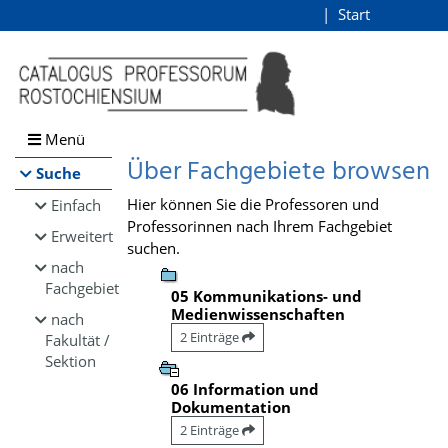
Browsen
Start
Login
direkt zum Inhalt
Menü
Über Fachgebiete browsen
Suche
Hier können Sie die Professoren und
Einfach
Professorinnen nach Ihrem Fachgebiet
Erweitert
suchen.
nach
Fachgebiet
05 Kommunikations- und
Medienwissenschaften
nach
2 Einträge
Fakultät /
Sektion
06 Information und
Dokumentation
2 Einträge