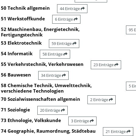
50 Technik allgemein
44 Einträge
51 Werkstoffkunde
6 Einträge
52 Maschinenbau, Energietechnik,
95 
Fertigungstechnik
53 Elektrotechnik
59 Einträge
54 Informatik
58 Einträge
55 Verkehrstechnik, Verkehrswesen
23 Einträge
56 Bauwesen
34 Einträge
58 Chemische Technik, Umwelttechnik,
5 E
verschiedene Technologien
70 Sozialwissenschaften allgemein
2 Einträge
71 Soziologie
20 Einträge
73 Ethnologie, Volkskunde
3 Einträge
74 Geographie, Raumordnung, Städtebau
21 Einträge