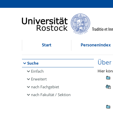
Browsen
direkt zum Inhalt
Start
Personenindex
Über
Suche
Hier kön
Einfach
Erweitert
nach Fachgebiet
nach Fakultät / Sektion