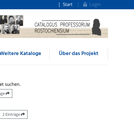
Start
Login
Weitere Kataloge
Über das Projekt
et suchen.
räge
2 Einträge