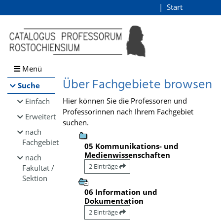
Browsen
Start
Login
direkt zum Inhalt
Menü
Über Fachgebiete browsen
Suche
Hier können Sie die Professoren und
Einfach
Professorinnen nach Ihrem Fachgebiet
Erweitert
suchen.
nach
Fachgebiet
05 Kommunikations- und
Medienwissenschaften
nach
2 Einträge
Fakultät /
Sektion
06 Information und
Dokumentation
2 Einträge