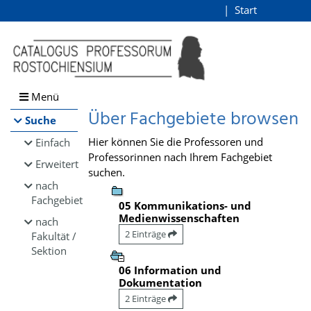
Browsen
Start
Login
direkt zum Inhalt
Menü
Über Fachgebiete browsen
Suche
Hier können Sie die Professoren und
Einfach
Professorinnen nach Ihrem Fachgebiet
Erweitert
suchen.
nach
Fachgebiet
05 Kommunikations- und
Medienwissenschaften
nach
2 Einträge
Fakultät /
Sektion
06 Information und
Dokumentation
2 Einträge