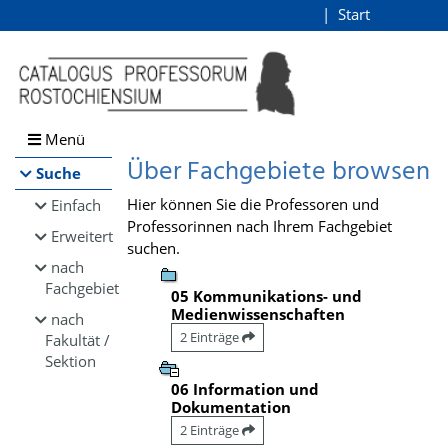
Browsen
Start
Login
direkt zum Inhalt
Menü
Über Fachgebiete browsen
Suche
Hier können Sie die Professoren und
Einfach
Professorinnen nach Ihrem Fachgebiet
Erweitert
suchen.
nach
Fachgebiet
05 Kommunikations- und
Medienwissenschaften
nach
2 Einträge
Fakultät /
Sektion
06 Information und
Dokumentation
2 Einträge