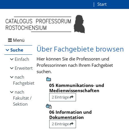
Browsen
Start
Login
direkt zum Inhalt
Menü
Über Fachgebiete browsen
Suche
Hier können Sie die Professoren und
Einfach
Professorinnen nach Ihrem Fachgebiet
Erweitert
suchen.
nach
Fachgebiet
05 Kommunikations- und
Medienwissenschaften
nach
2 Einträge
Fakultät /
Sektion
06 Information und
Dokumentation
2 Einträge