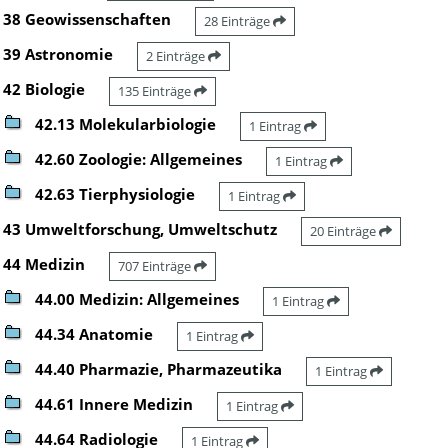
38 Geowissenschaften
28 Einträge
39 Astronomie
2 Einträge
42 Biologie
135 Einträge
42.13 Molekularbiologie
1 Eintrag
42.60 Zoologie: Allgemeines
1 Eintrag
42.63 Tierphysiologie
1 Eintrag
43 Umweltforschung, Umweltschutz
20 Einträge
44 Medizin
707 Einträge
44.00 Medizin: Allgemeines
1 Eintrag
44.34 Anatomie
1 Eintrag
44.40 Pharmazie, Pharmazeutika
1 Eintrag
44.61 Innere Medizin
1 Eintrag
44.64 Radiologie
1 Eintrag