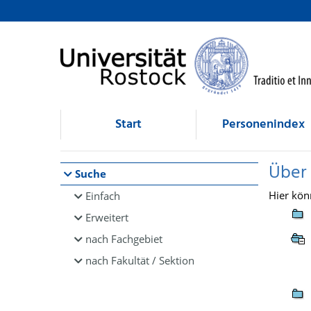
Browsen
direkt zum Inhalt
Start
Personenindex
Über
Suche
Hier kön
Einfach
Erweitert
nach Fachgebiet
nach Fakultät / Sektion