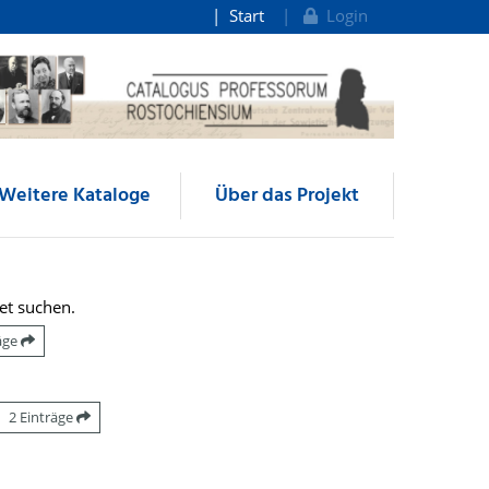
Start
Login
Weitere Kataloge
Über das Projekt
et suchen.
räge
2 Einträge