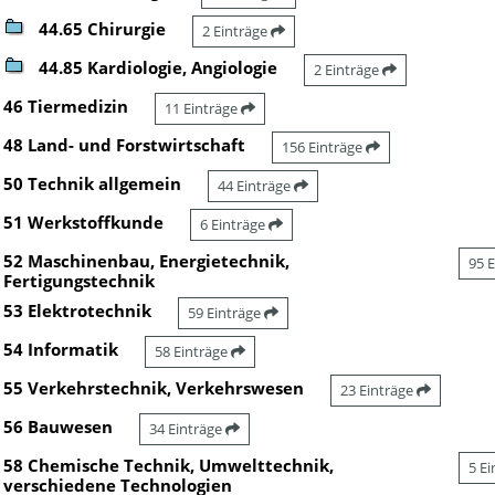
44.65 Chirurgie
2 Einträge
44.85 Kardiologie, Angiologie
2 Einträge
46 Tiermedizin
11 Einträge
48 Land- und Forstwirtschaft
156 Einträge
50 Technik allgemein
44 Einträge
51 Werkstoffkunde
6 Einträge
52 Maschinenbau, Energietechnik,
95 
Fertigungstechnik
53 Elektrotechnik
59 Einträge
54 Informatik
58 Einträge
55 Verkehrstechnik, Verkehrswesen
23 Einträge
56 Bauwesen
34 Einträge
58 Chemische Technik, Umwelttechnik,
5 E
verschiedene Technologien