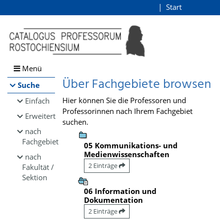
Browsen
Start
Login
direkt zum Inhalt
Menü
Über Fachgebiete browsen
Suche
Hier können Sie die Professoren und
Einfach
Professorinnen nach Ihrem Fachgebiet
Erweitert
suchen.
nach
Fachgebiet
05 Kommunikations- und
Medienwissenschaften
nach
2 Einträge
Fakultät /
Sektion
06 Information und
Dokumentation
2 Einträge