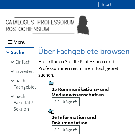
Browsen
Start
Login
direkt zum Inhalt
Menü
Über Fachgebiete browsen
Suche
Hier können Sie die Professoren und
Einfach
Professorinnen nach Ihrem Fachgebiet
Erweitert
suchen.
nach
Fachgebiet
05 Kommunikations- und
Medienwissenschaften
nach
2 Einträge
Fakultät /
Sektion
06 Information und
Dokumentation
2 Einträge