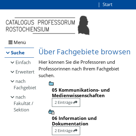
Browsen
Start
Login
direkt zum Inhalt
Menü
Über Fachgebiete browsen
Suche
Hier können Sie die Professoren und
Einfach
Professorinnen nach Ihrem Fachgebiet
Erweitert
suchen.
nach
Fachgebiet
05 Kommunikations- und
Medienwissenschaften
nach
2 Einträge
Fakultät /
Sektion
06 Information und
Dokumentation
2 Einträge