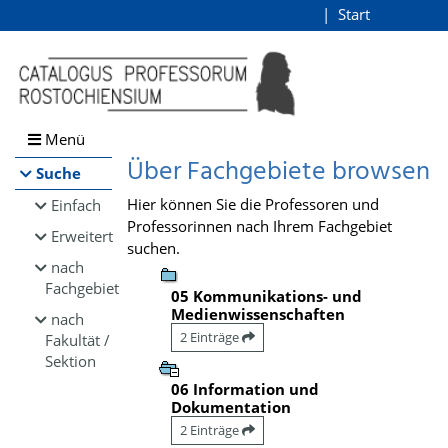
Browsen
Start
Login
direkt zum Inhalt
Menü
Über Fachgebiete browsen
Suche
Hier können Sie die Professoren und
Einfach
Professorinnen nach Ihrem Fachgebiet
Erweitert
suchen.
nach
Fachgebiet
05 Kommunikations- und
Medienwissenschaften
nach
2 Einträge
Fakultät /
Sektion
06 Information und
Dokumentation
2 Einträge