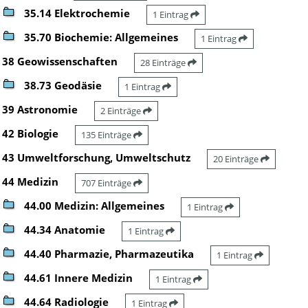
35.14 Elektrochemie
1 Eintrag
35.70 Biochemie: Allgemeines
1 Eintrag
38 Geowissenschaften
28 Einträge
38.73 Geodäsie
1 Eintrag
39 Astronomie
2 Einträge
42 Biologie
135 Einträge
43 Umweltforschung, Umweltschutz
20 Einträge
44 Medizin
707 Einträge
44.00 Medizin: Allgemeines
1 Eintrag
44.34 Anatomie
1 Eintrag
44.40 Pharmazie, Pharmazeutika
1 Eintrag
44.61 Innere Medizin
1 Eintrag
44.64 Radiologie
1 Eintrag