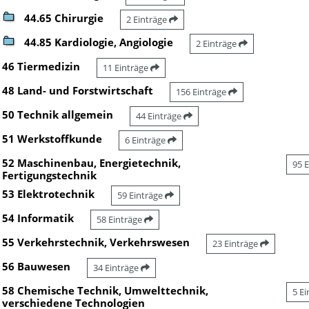
44.65 Chirurgie
2 Einträge
44.85 Kardiologie, Angiologie
2 Einträge
46 Tiermedizin
11 Einträge
48 Land- und Forstwirtschaft
156 Einträge
50 Technik allgemein
44 Einträge
51 Werkstoffkunde
6 Einträge
52 Maschinenbau, Energietechnik,
95 
Fertigungstechnik
53 Elektrotechnik
59 Einträge
54 Informatik
58 Einträge
55 Verkehrstechnik, Verkehrswesen
23 Einträge
56 Bauwesen
34 Einträge
58 Chemische Technik, Umwelttechnik,
5 E
verschiedene Technologien