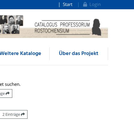
Start
Login
Weitere Kataloge
Über das Projekt
et suchen.
räge
2 Einträge