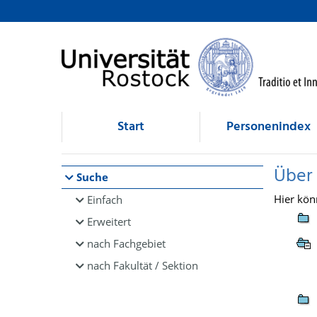
Browsen
direkt zum Inhalt
Start
Personenindex
Über
Suche
Hier kön
Einfach
Erweitert
nach Fachgebiet
nach Fakultät / Sektion