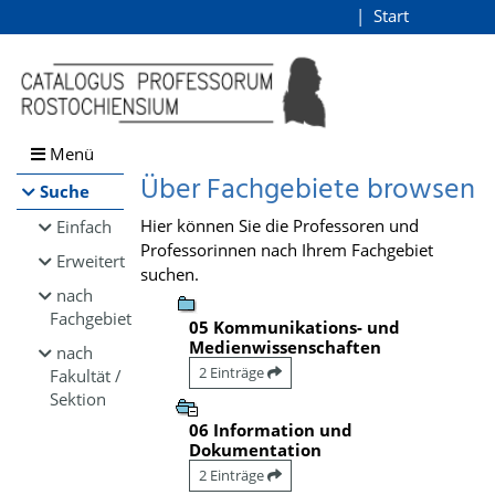
Browsen
Start
Login
direkt zum Inhalt
Menü
Über Fachgebiete browsen
Suche
Hier können Sie die Professoren und
Einfach
Professorinnen nach Ihrem Fachgebiet
Erweitert
suchen.
nach
Fachgebiet
05 Kommunikations- und
Medienwissenschaften
nach
2 Einträge
Fakultät /
Sektion
06 Information und
Dokumentation
2 Einträge