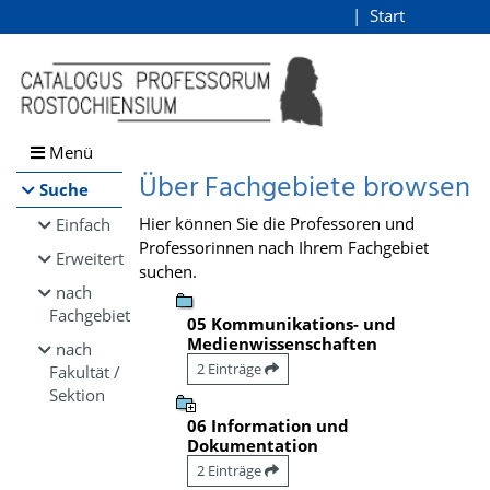
Browsen
Start
Login
direkt zum Inhalt
Menü
Über Fachgebiete browsen
Suche
Hier können Sie die Professoren und
Einfach
Professorinnen nach Ihrem Fachgebiet
Erweitert
suchen.
nach
Fachgebiet
05 Kommunikations- und
Medienwissenschaften
nach
2 Einträge
Fakultät /
Sektion
06 Information und
Dokumentation
2 Einträge