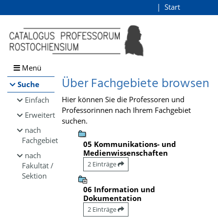
Browsen
Start
Login
direkt zum Inhalt
Menü
Über Fachgebiete browsen
Suche
Hier können Sie die Professoren und
Einfach
Professorinnen nach Ihrem Fachgebiet
Erweitert
suchen.
nach
Fachgebiet
05 Kommunikations- und
Medienwissenschaften
nach
2 Einträge
Fakultät /
Sektion
06 Information und
Dokumentation
2 Einträge