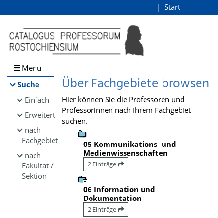
Browsen
Start
Login
direkt zum Inhalt
Menü
Über Fachgebiete browsen
Suche
Hier können Sie die Professoren und
Einfach
Professorinnen nach Ihrem Fachgebiet
Erweitert
suchen.
nach
Fachgebiet
05 Kommunikations- und
Medienwissenschaften
nach
2 Einträge
Fakultät /
Sektion
06 Information und
Dokumentation
2 Einträge