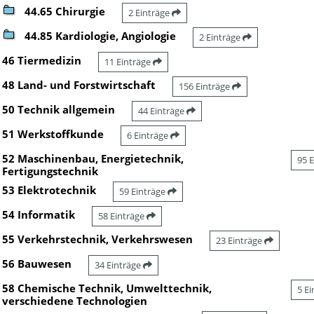
44.65 Chirurgie
2 Einträge
44.85 Kardiologie, Angiologie
2 Einträge
46 Tiermedizin
11 Einträge
48 Land- und Forstwirtschaft
156 Einträge
50 Technik allgemein
44 Einträge
51 Werkstoffkunde
6 Einträge
52 Maschinenbau, Energietechnik,
95 
Fertigungstechnik
53 Elektrotechnik
59 Einträge
54 Informatik
58 Einträge
55 Verkehrstechnik, Verkehrswesen
23 Einträge
56 Bauwesen
34 Einträge
58 Chemische Technik, Umwelttechnik,
5 E
verschiedene Technologien