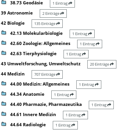
38.73 Geodäsie
1 Eintrag
39 Astronomie
2 Einträge
42 Biologie
135 Einträge
42.13 Molekularbiologie
1 Eintrag
42.60 Zoologie: Allgemeines
1 Eintrag
42.63 Tierphysiologie
1 Eintrag
43 Umweltforschung, Umweltschutz
20 Einträge
44 Medizin
707 Einträge
44.00 Medizin: Allgemeines
1 Eintrag
44.34 Anatomie
1 Eintrag
44.40 Pharmazie, Pharmazeutika
1 Eintrag
44.61 Innere Medizin
1 Eintrag
44.64 Radiologie
1 Eintrag