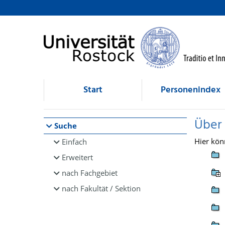
Browsen
direkt zum Inhalt
Start
Personenindex
Über
Suche
Hier kön
Einfach
Erweitert
nach Fachgebiet
nach Fakultät / Sektion