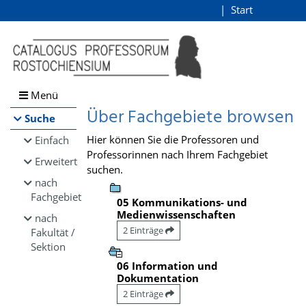
Browsen
Start
Login
direkt zum Inhalt
Menü
Über Fachgebiete browsen
Suche
Hier können Sie die Professoren und
Einfach
Professorinnen nach Ihrem Fachgebiet
Erweitert
suchen.
nach
Fachgebiet
05 Kommunikations- und
Medienwissenschaften
nach
2 Einträge
Fakultät /
Sektion
06 Information und
Dokumentation
2 Einträge