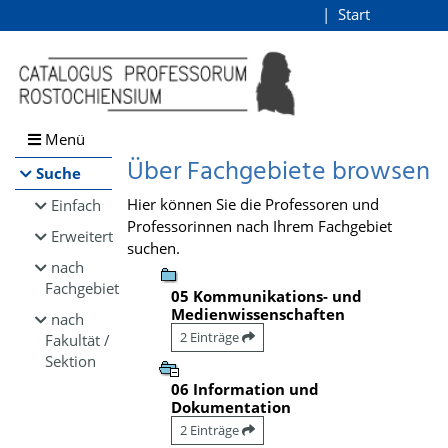
Browsen
Start
Login
direkt zum Inhalt
Menü
Über Fachgebiete browsen
Suche
Hier können Sie die Professoren und
Einfach
Professorinnen nach Ihrem Fachgebiet
Erweitert
suchen.
nach
Fachgebiet
05 Kommunikations- und
Medienwissenschaften
nach
2 Einträge
Fakultät /
Sektion
06 Information und
Dokumentation
2 Einträge