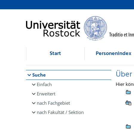
Browsen
direkt zum Inhalt
Start
Personenindex
Über
Suche
Hier kön
Einfach
Erweitert
nach Fachgebiet
nach Fakultät / Sektion