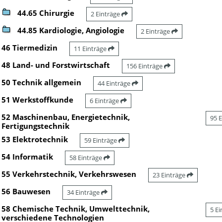
44.65 Chirurgie
2 Einträge
44.85 Kardiologie, Angiologie
2 Einträge
46 Tiermedizin
11 Einträge
48 Land- und Forstwirtschaft
156 Einträge
50 Technik allgemein
44 Einträge
51 Werkstoffkunde
6 Einträge
52 Maschinenbau, Energietechnik,
95 
Fertigungstechnik
53 Elektrotechnik
59 Einträge
54 Informatik
58 Einträge
55 Verkehrstechnik, Verkehrswesen
23 Einträge
56 Bauwesen
34 Einträge
58 Chemische Technik, Umwelttechnik,
5 E
verschiedene Technologien