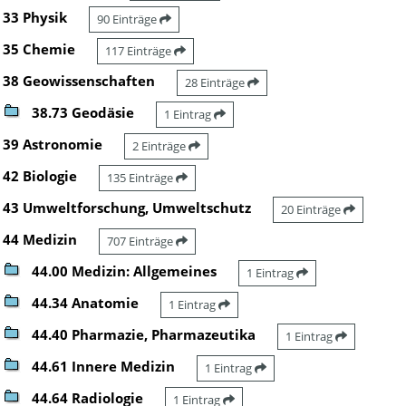
33 Physik
90 Einträge
35 Chemie
117 Einträge
38 Geowissenschaften
28 Einträge
38.73 Geodäsie
1 Eintrag
39 Astronomie
2 Einträge
42 Biologie
135 Einträge
43 Umweltforschung, Umweltschutz
20 Einträge
44 Medizin
707 Einträge
44.00 Medizin: Allgemeines
1 Eintrag
44.34 Anatomie
1 Eintrag
44.40 Pharmazie, Pharmazeutika
1 Eintrag
44.61 Innere Medizin
1 Eintrag
44.64 Radiologie
1 Eintrag