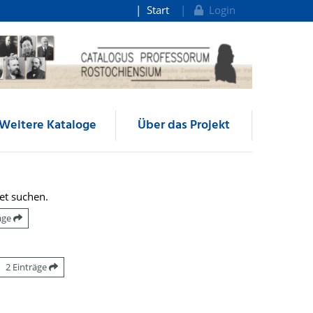
Start
Login
Weitere Kataloge
Über das Projekt
et suchen.
räge
2 Einträge