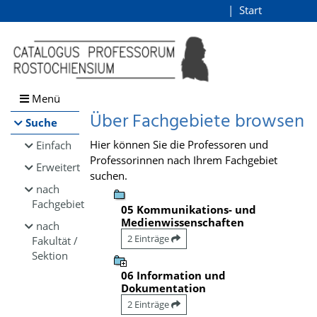
Browsen
Start
Login
direkt zum Inhalt
Menü
Über Fachgebiete browsen
Suche
Hier können Sie die Professoren und
Einfach
Professorinnen nach Ihrem Fachgebiet
Erweitert
suchen.
nach
Fachgebiet
05 Kommunikations- und
Medienwissenschaften
nach
2 Einträge
Fakultät /
Sektion
06 Information und
Dokumentation
2 Einträge