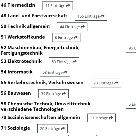
46 Tiermedizin
11 Einträge
48 Land- und Forstwirtschaft
156 Einträge
50 Technik allgemein
44 Einträge
51 Werkstoffkunde
6 Einträge
52 Maschinenbau, Energietechnik,
95 
Fertigungstechnik
53 Elektrotechnik
59 Einträge
54 Informatik
58 Einträge
55 Verkehrstechnik, Verkehrswesen
23 Einträge
56 Bauwesen
34 Einträge
58 Chemische Technik, Umwelttechnik,
5 E
verschiedene Technologien
70 Sozialwissenschaften allgemein
2 Einträge
71 Soziologie
20 Einträge