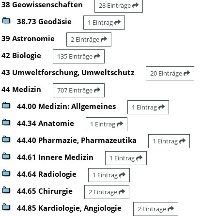
38 Geowissenschaften
28 Einträge
38.73 Geodäsie
1 Eintrag
39 Astronomie
2 Einträge
42 Biologie
135 Einträge
43 Umweltforschung, Umweltschutz
20 Einträge
44 Medizin
707 Einträge
44.00 Medizin: Allgemeines
1 Eintrag
44.34 Anatomie
1 Eintrag
44.40 Pharmazie, Pharmazeutika
1 Eintrag
44.61 Innere Medizin
1 Eintrag
44.64 Radiologie
1 Eintrag
44.65 Chirurgie
2 Einträge
44.85 Kardiologie, Angiologie
2 Einträge