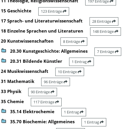
11 Theologie, Religionswissenschaft
197 Einträge
15 Geschichte
123 Einträge
17 Sprach- und Literaturwissenschaft
28 Einträge
18 Einzelne Sprachen und Literaturen
148 Einträge
20 Kunstwissenschaften
8 Einträge
20.30 Kunstgeschichte: Allgemeines
7 Einträge
20.31 Bildende Künstler
1 Eintrag
24 Musikwissenschaft
10 Einträge
31 Mathematik
96 Einträge
33 Physik
90 Einträge
35 Chemie
117 Einträge
35.14 Elektrochemie
1 Eintrag
35.70 Biochemie: Allgemeines
1 Eintrag