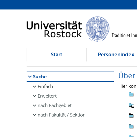
Browsen
direkt zum Inhalt
Start
Personenindex
Über
Suche
Hier kön
Einfach
Erweitert
nach Fachgebiet
nach Fakultät / Sektion