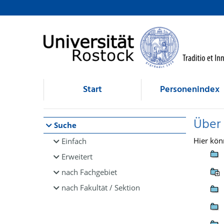
Browsen
direkt zum Inhalt
Start
Personenindex
Über
Suche
Hier kön
Einfach
Erweitert
nach Fachgebiet
nach Fakultät / Sektion