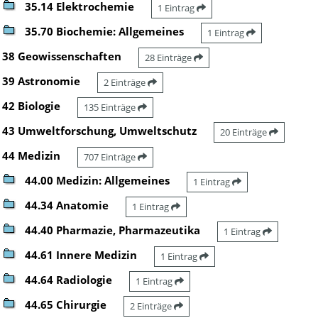
35.14 Elektrochemie
1 Eintrag
35.70 Biochemie: Allgemeines
1 Eintrag
38 Geowissenschaften
28 Einträge
39 Astronomie
2 Einträge
42 Biologie
135 Einträge
43 Umweltforschung, Umweltschutz
20 Einträge
44 Medizin
707 Einträge
44.00 Medizin: Allgemeines
1 Eintrag
44.34 Anatomie
1 Eintrag
44.40 Pharmazie, Pharmazeutika
1 Eintrag
44.61 Innere Medizin
1 Eintrag
44.64 Radiologie
1 Eintrag
44.65 Chirurgie
2 Einträge