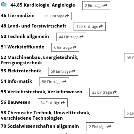
44.85 Kardiologie, Angiologie
2 Einträge
46 Tiermedizin
11 Einträge
48 Land- und Forstwirtschaft
156 Einträge
50 Technik allgemein
44 Einträge
51 Werkstoffkunde
6 Einträge
52 Maschinenbau, Energietechnik,
95 
Fertigungstechnik
53 Elektrotechnik
59 Einträge
54 Informatik
58 Einträge
55 Verkehrstechnik, Verkehrswesen
23 Einträge
56 Bauwesen
34 Einträge
58 Chemische Technik, Umwelttechnik,
5 E
verschiedene Technologien
70 Sozialwissenschaften allgemein
2 Einträge