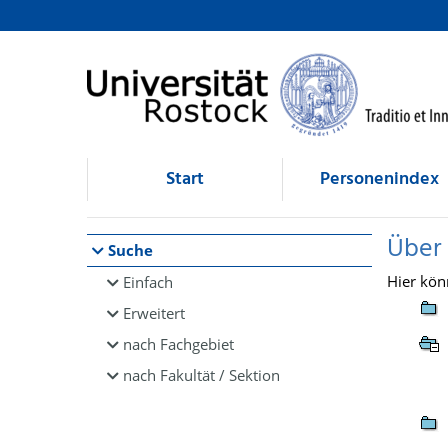
Browsen
direkt zum Inhalt
Start
Personenindex
Über
Suche
Hier kön
Einfach
Erweitert
nach Fachgebiet
nach Fakultät / Sektion