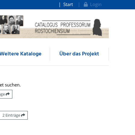
Start
Login
Weitere Kataloge
Über das Projekt
et suchen.
räge
2 Einträge