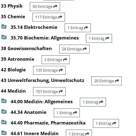
33 Physik
90 Einträge
35 Chemie
117 Einträge
35.14 Elektrochemie
1 Eintrag
35.70 Biochemie: Allgemeines
1 Eintrag
38 Geowissenschaften
28 Einträge
39 Astronomie
2 Einträge
42 Biologie
135 Einträge
43 Umweltforschung, Umweltschutz
20 Einträge
44 Medizin
707 Einträge
44.00 Medizin: Allgemeines
1 Eintrag
44.34 Anatomie
1 Eintrag
44.40 Pharmazie, Pharmazeutika
1 Eintrag
44.61 Innere Medizin
1 Eintrag