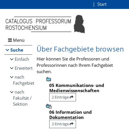
Browsen
Start
Login
direkt zum Inhalt
Menü
Über Fachgebiete browsen
Suche
Hier können Sie die Professoren und
Einfach
Professorinnen nach Ihrem Fachgebiet
Erweitert
suchen.
nach
Fachgebiet
05 Kommunikations- und
Medienwissenschaften
nach
2 Einträge
Fakultät /
Sektion
06 Information und
Dokumentation
2 Einträge