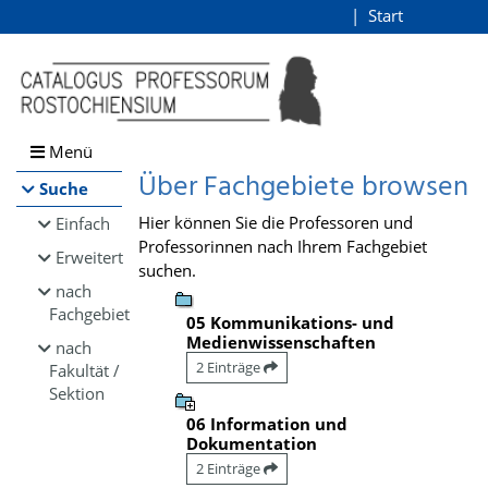
Browsen
Start
Login
direkt zum Inhalt
Menü
Über Fachgebiete browsen
Suche
Hier können Sie die Professoren und
Einfach
Professorinnen nach Ihrem Fachgebiet
Erweitert
suchen.
nach
Fachgebiet
05 Kommunikations- und
Medienwissenschaften
nach
2 Einträge
Fakultät /
Sektion
06 Information und
Dokumentation
2 Einträge