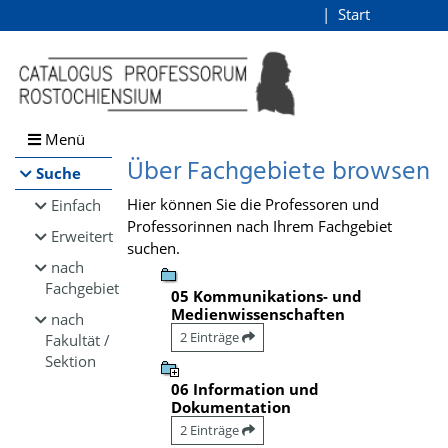
Browsen
Start
Login
direkt zum Inhalt
Menü
Über Fachgebiete browsen
Suche
Hier können Sie die Professoren und
Einfach
Professorinnen nach Ihrem Fachgebiet
Erweitert
suchen.
nach
Fachgebiet
05 Kommunikations- und
Medienwissenschaften
nach
2 Einträge
Fakultät /
Sektion
06 Information und
Dokumentation
2 Einträge