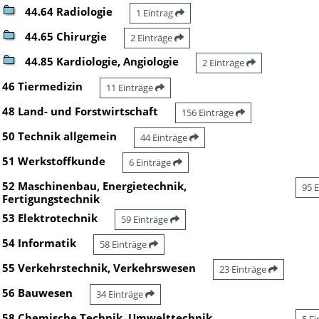
44.64 Radiologie
1 Eintrag
44.65 Chirurgie
2 Einträge
44.85 Kardiologie, Angiologie
2 Einträge
46 Tiermedizin
11 Einträge
48 Land- und Forstwirtschaft
156 Einträge
50 Technik allgemein
44 Einträge
51 Werkstoffkunde
6 Einträge
52 Maschinenbau, Energietechnik,
95 
Fertigungstechnik
53 Elektrotechnik
59 Einträge
54 Informatik
58 Einträge
55 Verkehrstechnik, Verkehrswesen
23 Einträge
56 Bauwesen
34 Einträge
58 Chemische Technik, Umwelttechnik,