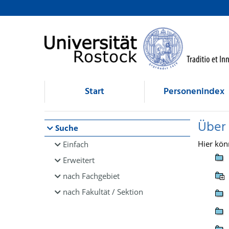
Browsen
direkt zum Inhalt
Start
Personenindex
Über
Suche
Hier kön
Einfach
Erweitert
nach Fachgebiet
nach Fakultät / Sektion