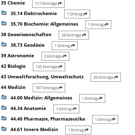
35 Chemie
117 Einträge
35.14 Elektrochemie
1 Eintrag
35.70 Biochemie: Allgemeines
1 Eintrag
38 Geowissenschaften
28 Einträge
38.73 Geodäsie
1 Eintrag
39 Astronomie
2 Einträge
42 Biologie
135 Einträge
43 Umweltforschung, Umweltschutz
20 Einträge
44 Medizin
707 Einträge
44.00 Medizin: Allgemeines
1 Eintrag
44.34 Anatomie
1 Eintrag
44.40 Pharmazie, Pharmazeutika
1 Eintrag
44.61 Innere Medizin
1 Eintrag