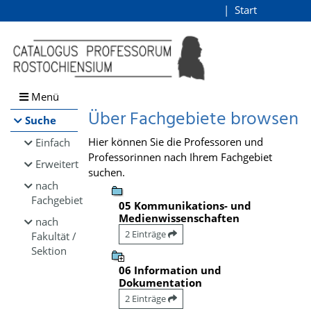
Browsen
Start
Login
direkt zum Inhalt
Menü
Über Fachgebiete browsen
Suche
Hier können Sie die Professoren und
Einfach
Professorinnen nach Ihrem Fachgebiet
Erweitert
suchen.
nach
Fachgebiet
05 Kommunikations- und
Medienwissenschaften
nach
2 Einträge
Fakultät /
Sektion
06 Information und
Dokumentation
2 Einträge