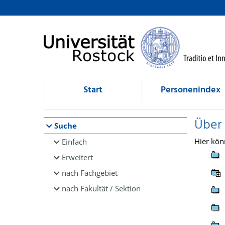
Browsen
direkt zum Inhalt
Start
Personenindex
Über
Suche
Hier kön
Einfach
Erweitert
nach Fachgebiet
nach Fakultät / Sektion