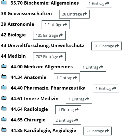
35.70 Biochemie: Allgemeines
1 Eintrag
38 Geowissenschaften
28 Einträge
39 Astronomie
2 Einträge
42 Biologie
135 Einträge
43 Umweltforschung, Umweltschutz
20 Einträge
44 Medizin
707 Einträge
44.00 Medizin: Allgemeines
1 Eintrag
44.34 Anatomie
1 Eintrag
44.40 Pharmazie, Pharmazeutika
1 Eintrag
44.61 Innere Medizin
1 Eintrag
44.64 Radiologie
1 Eintrag
44.65 Chirurgie
2 Einträge
44.85 Kardiologie, Angiologie
2 Einträge