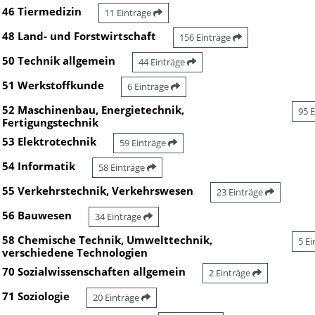
46 Tiermedizin
11 Einträge
48 Land- und Forstwirtschaft
156 Einträge
50 Technik allgemein
44 Einträge
51 Werkstoffkunde
6 Einträge
52 Maschinenbau, Energietechnik,
95 
Fertigungstechnik
53 Elektrotechnik
59 Einträge
54 Informatik
58 Einträge
55 Verkehrstechnik, Verkehrswesen
23 Einträge
56 Bauwesen
34 Einträge
58 Chemische Technik, Umwelttechnik,
5 E
verschiedene Technologien
70 Sozialwissenschaften allgemein
2 Einträge
71 Soziologie
20 Einträge