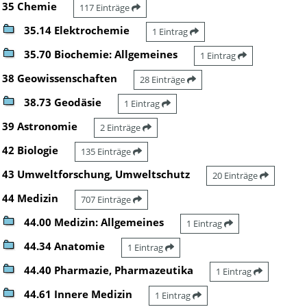
35 Chemie
117 Einträge
35.14 Elektrochemie
1 Eintrag
35.70 Biochemie: Allgemeines
1 Eintrag
38 Geowissenschaften
28 Einträge
38.73 Geodäsie
1 Eintrag
39 Astronomie
2 Einträge
42 Biologie
135 Einträge
43 Umweltforschung, Umweltschutz
20 Einträge
44 Medizin
707 Einträge
44.00 Medizin: Allgemeines
1 Eintrag
44.34 Anatomie
1 Eintrag
44.40 Pharmazie, Pharmazeutika
1 Eintrag
44.61 Innere Medizin
1 Eintrag