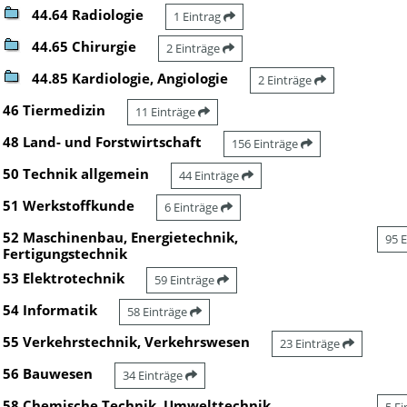
44.64 Radiologie
1 Eintrag
44.65 Chirurgie
2 Einträge
44.85 Kardiologie, Angiologie
2 Einträge
46 Tiermedizin
11 Einträge
48 Land- und Forstwirtschaft
156 Einträge
50 Technik allgemein
44 Einträge
51 Werkstoffkunde
6 Einträge
52 Maschinenbau, Energietechnik,
95 
Fertigungstechnik
53 Elektrotechnik
59 Einträge
54 Informatik
58 Einträge
55 Verkehrstechnik, Verkehrswesen
23 Einträge
56 Bauwesen
34 Einträge
58 Chemische Technik, Umwelttechnik,