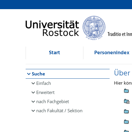
Browsen
direkt zum Inhalt
Start
Personenindex
Über
Suche
Hier kön
Einfach
Erweitert
nach Fachgebiet
nach Fakultät / Sektion