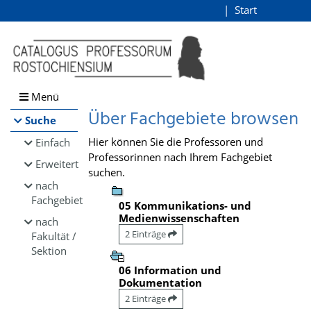
Browsen
Start
Login
direkt zum Inhalt
Menü
Über Fachgebiete browsen
Suche
Hier können Sie die Professoren und
Einfach
Professorinnen nach Ihrem Fachgebiet
Erweitert
suchen.
nach
Fachgebiet
05 Kommunikations- und
Medienwissenschaften
nach
2 Einträge
Fakultät /
Sektion
06 Information und
Dokumentation
2 Einträge