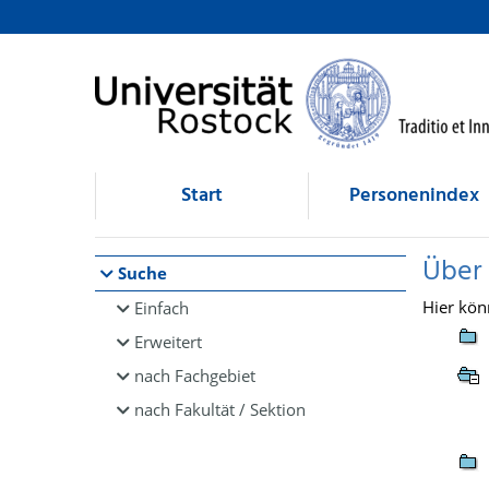
Browsen
direkt zum Inhalt
Start
Personenindex
Über
Suche
Hier kön
Einfach
Erweitert
nach Fachgebiet
nach Fakultät / Sektion