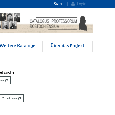
Start
Login
Weitere Kataloge
Über das Projekt
et suchen.
räge
2 Einträge