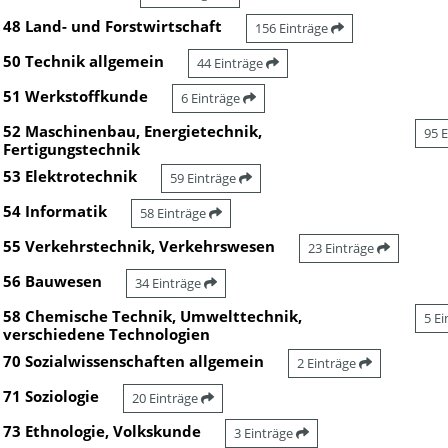
48 Land- und Forstwirtschaft
156 Einträge
50 Technik allgemein
44 Einträge
51 Werkstoffkunde
6 Einträge
52 Maschinenbau, Energietechnik,
95 
Fertigungstechnik
53 Elektrotechnik
59 Einträge
54 Informatik
58 Einträge
55 Verkehrstechnik, Verkehrswesen
23 Einträge
56 Bauwesen
34 Einträge
58 Chemische Technik, Umwelttechnik,
5 E
verschiedene Technologien
70 Sozialwissenschaften allgemein
2 Einträge
71 Soziologie
20 Einträge
73 Ethnologie, Volkskunde
3 Einträge