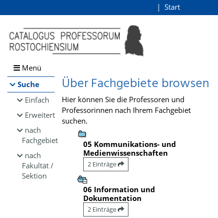
Browsen
Start
Login
direkt zum Inhalt
Menü
Über Fachgebiete browsen
Suche
Hier können Sie die Professoren und
Einfach
Professorinnen nach Ihrem Fachgebiet
Erweitert
suchen.
nach
Fachgebiet
05 Kommunikations- und
Medienwissenschaften
nach
2 Einträge
Fakultät /
Sektion
06 Information und
Dokumentation
2 Einträge