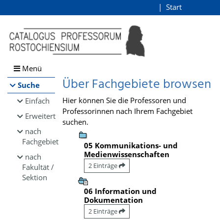
Browsen
Start
Login
direkt zum Inhalt
Menü
Über Fachgebiete browsen
Suche
Hier können Sie die Professoren und
Einfach
Professorinnen nach Ihrem Fachgebiet
Erweitert
suchen.
nach
Fachgebiet
05 Kommunikations- und
Medienwissenschaften
nach
2 Einträge
Fakultät /
Sektion
06 Information und
Dokumentation
2 Einträge