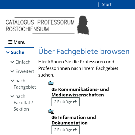
Browsen
Start
Login
direkt zum Inhalt
Menü
Über Fachgebiete browsen
Suche
Hier können Sie die Professoren und
Einfach
Professorinnen nach Ihrem Fachgebiet
Erweitert
suchen.
nach
Fachgebiet
05 Kommunikations- und
Medienwissenschaften
nach
2 Einträge
Fakultät /
Sektion
06 Information und
Dokumentation
2 Einträge