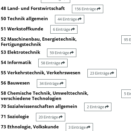
48 Land- und Forstwirtschaft
156 Einträge
50 Technik allgemein
44 Einträge
51 Werkstoffkunde
6 Einträge
52 Maschinenbau, Energietechnik,
95 
Fertigungstechnik
53 Elektrotechnik
59 Einträge
54 Informatik
58 Einträge
55 Verkehrstechnik, Verkehrswesen
23 Einträge
56 Bauwesen
34 Einträge
58 Chemische Technik, Umwelttechnik,
5 E
verschiedene Technologien
70 Sozialwissenschaften allgemein
2 Einträge
71 Soziologie
20 Einträge
73 Ethnologie, Volkskunde
3 Einträge