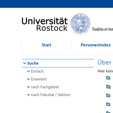
Browsen
direkt zum Inhalt
Start
Personenindex
Über
Suche
Hier kön
Einfach
Erweitert
nach Fachgebiet
nach Fakultät / Sektion