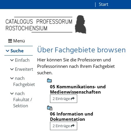
Browsen
Start
Login
direkt zum Inhalt
Menü
Über Fachgebiete browsen
Suche
Hier können Sie die Professoren und
Einfach
Professorinnen nach Ihrem Fachgebiet
Erweitert
suchen.
nach
Fachgebiet
05 Kommunikations- und
Medienwissenschaften
nach
2 Einträge
Fakultät /
Sektion
06 Information und
Dokumentation
2 Einträge